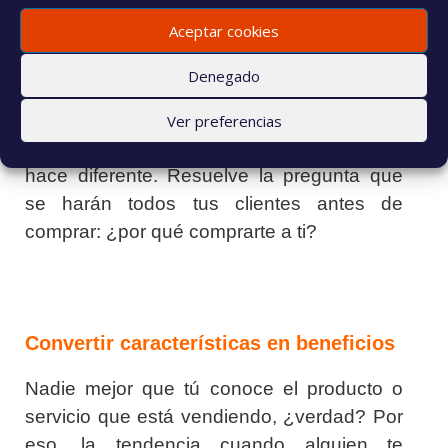
a otros para ver cómo lo hacen. Pues
Aceptar cookies
aprovecha esa curiosidad innata y analiza
qué está haciendo la competencia.
Denegado
El objetivo que buscas es saber qué haces
Ver preferencias
o tienes tú que les falta a los demás. Qué te
hace diferente. Resuelve la pregunta que
se harán todos tus clientes antes de
comprar: ¿por qué comprarte a ti?
Convertir características en beneficios
Nadie mejor que tú conoce el producto o
servicio que está vendiendo, ¿verdad? Por
eso, la tendencia cuando alguien te