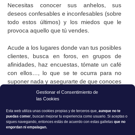
Necesitas conocer sus anhelos, sus
deseos confesables e inconfesables (sobre
todo estos últimos) y los miedos que le
provoca aquello que tú vendes.
Acude a los lugares donde van tus posibles
clientes, busca en foros, en grupos de
afinidades, haz encuestas, tómate un café
con ellos…, lo que se te ocurra para no
suponer nada y asegurarte de que conoces
a la perfección qué necesitan y cómo
Gestionar el Consentimiento de
esperan resolverlo.
las Cookies
Esta web utiliza unas cookies propias y de terceros que,
aunque no te
Analizar a tu competencia
puedas comer
, buscan mejorar tu experiencia como usuario. Si aceptas o
sigues navegando, entonces estás de acuerdo con estas galletas
que no
engordan ni empalagan.
No hay nada que nos guste más que mirar